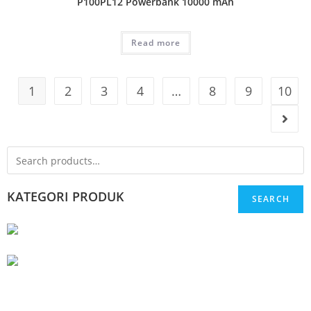
P100PL12 Powerbank 10000 mAh
Read more
1
2
3
4
…
8
9
10
KATEGORI PRODUK
SEARCH