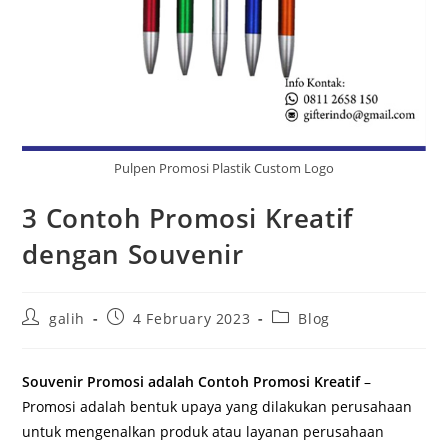
Pulpen Promosi Plastik Custom Logo
3 Contoh Promosi Kreatif
dengan Souvenir
galih
4 February 2023
Blog
Souvenir Promosi adalah Contoh Promosi Kreatif
–
Promosi adalah bentuk upaya yang dilakukan perusahaan
untuk mengenalkan produk atau layanan perusahaan