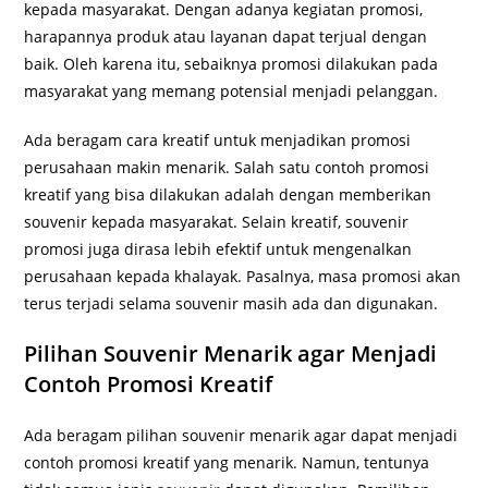
kepada masyarakat. Dengan adanya kegiatan promosi,
harapannya produk atau layanan dapat terjual dengan
baik. Oleh karena itu, sebaiknya promosi dilakukan pada
masyarakat yang memang potensial menjadi pelanggan.
Ada beragam cara kreatif untuk menjadikan promosi
perusahaan makin menarik. Salah satu contoh promosi
kreatif yang bisa dilakukan adalah dengan memberikan
souvenir kepada masyarakat. Selain kreatif, souvenir
promosi juga dirasa lebih efektif untuk mengenalkan
perusahaan kepada khalayak. Pasalnya, masa promosi akan
terus terjadi selama souvenir masih ada dan digunakan.
Pilihan Souvenir Menarik agar Menjadi
Contoh Promosi Kreatif
Ada beragam pilihan souvenir menarik agar dapat menjadi
contoh promosi kreatif yang menarik. Namun, tentunya