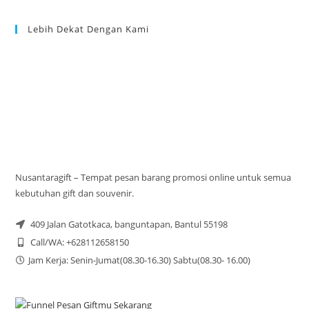
Lebih Dekat Dengan Kami
Nusantaragift – Tempat pesan barang promosi online untuk semua
kebutuhan gift dan souvenir.
409 Jalan Gatotkaca, banguntapan, Bantul 55198
Call/WA: +628112658150
Jam Kerja: Senin-Jumat(08.30-16.30) Sabtu(08.30- 16.00)