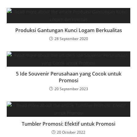
Produksi Gantungan Kunci Logam Berkualitas
28 September 2020
5 Ide Souvenir Perusahaan yang Cocok untuk
Promosi
20 September 2023
Tumbler Promosi: Efektif untuk Promosi
20 October 2022