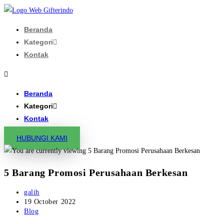
Skip
to
Beranda
content
Kategori
Kontak
Beranda
Kategori
Kontak
HUBUNGI KAMI
5 Barang Promosi Perusahaan Berkesan
Post
galih
author:
Post
19 October 2022
published:
Post
Blog
category: